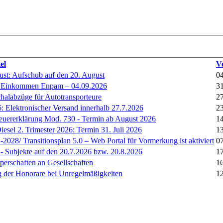
el
V
ust: Aufschub auf den 20. August
04
er Einkommen Enpam – 04.09.2026
31
halabzüge für Autotransporteure
27
6: Elektronischer Versand innerhalb 27.7.2026
23
teuererklärung Mod. 730 - Termin ab August 2026
14
iesel 2. Trimester 2026: Termin 31. Juli 2026
13
028/ Transitionsplan 5.0 – Web Portal für Vormerkung ist aktiviert
07
- Subjekte auf den 20.7.2026 bzw. 20.8.2026
17
perschaften an Gesellschaften
16
g der Honorare bei Unregelmäßigkeiten
12