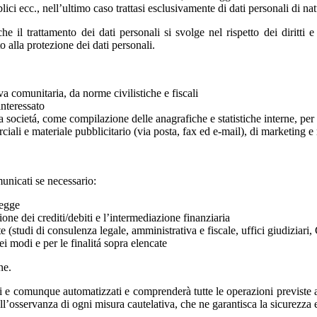
ici ecc., nell’ultimo caso trattasi esclusivamente di dati personali di n
e il trattamento dei dati personali si svolge nel rispetto dei diritti e
to alla protezione dei dati personali.
a comunitaria, da norme civilistiche e fiscali
interessato
 societá, come compilazione delle anagrafiche e statistiche interne, per la
iali e materiale pubblicitario (via posta, fax ed e-mail), di marketing e
municati se necessario:
legge
stione dei crediti/debiti e l’intermediazione finanziaria
ate (studi di consulenza legale, amministrativa e fiscale, uffici giudizi
ei modi e per le finalitá sopra elencate
ne.
nici e comunque automatizzati e comprenderà tutte le operazioni previste
l’osservanza di ogni misura cautelativa, che ne garantisca la sicurezza e