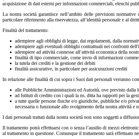
acquisizione di dati esterni per informazioni commerciali, elenchi pubbl
La nostra societá garantisce nell’ambito delle previsioni normative ch
particolare riferimento alla riservatezza, all’identità personale e al dirit
Finalità del trattamento:
adempiere agli obblighi di legge, dai regolamenti, dalla normativ
adempiere agli eventuali obblighi contrattuali nei confronti dell'
adempiere ad attivitá connesse all’attivitá economica della nostra
finalità di tipo commerciale, come invio di informazioni commerc
la tutela dei crediti e la gestione dei debiti
finalità assicurative, in
particolare
per assicurazioni crediti
In relazione alle finalità di cui sopra i Suoi dati personali verranno co
alle Pubbliche Amministrazioni ed Autorità, ove previsto dalla 
ad Istituti di credito con i quali la ns. ditta ha rapporti per la ge
a tutte quelle persone fisiche e/o giuridiche, pubbliche e/o priv
necessaria o funzionale allo svolgimento della nostra attivitá e n
I dati personali trattati dalla nostra societá non sono soggetti a diffusio
Il trattamento potrà effettuarsi con o senza l’ausilio di mezzi elettro
al trattamento in questione. Comunque il trattamento sará effettuato nel