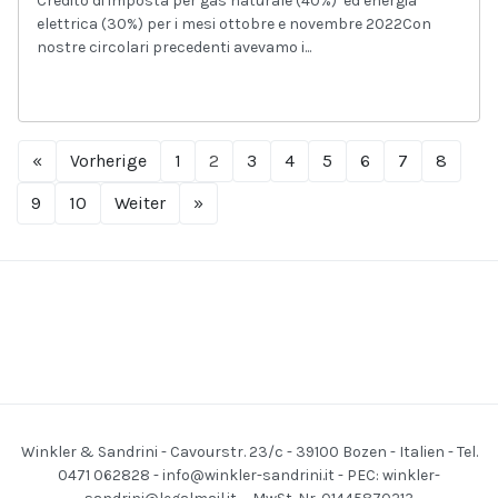
Credito di imposta per gas naturale (40%) ed energia
elettrica (30%) per i mesi ottobre e novembre 2022Con
nostre circolari precedenti avevamo i...
«
Vorherige
1
2
3
4
5
6
7
8
9
10
Weiter
»
Winkler & Sandrini - Cavourstr. 23/c - 39100 Bozen - Italien - Tel.
0471 062828 -
info@winkler-sandrini.it
- PEC:
winkler-