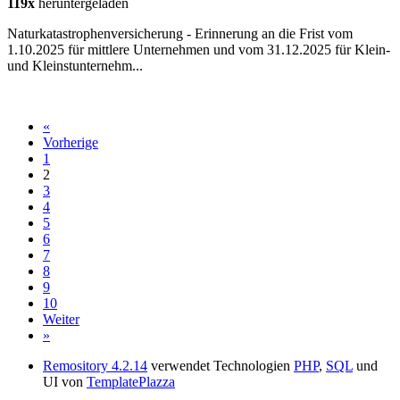
119x
heruntergeladen
Naturkatastrophenversicherung - Erinnerung an die Frist vom
1.10.2025 für mittlere Unternehmen und vom 31.12.2025 für Klein-
und Kleinstunternehm...
«
Vorherige
1
2
3
4
5
6
7
8
9
10
Weiter
»
Remository 4.2.14
verwendet Technologien
PHP
,
SQL
und
UI von
TemplatePlazza