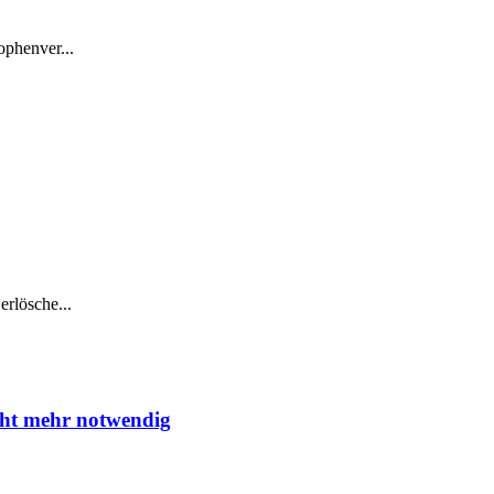
phenver...
erlösche...
icht mehr notwendig