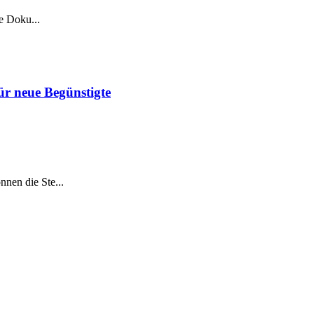
e Doku...
r neue Begünstigte
nen die Ste...