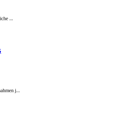
che ...
5
ahmen j...