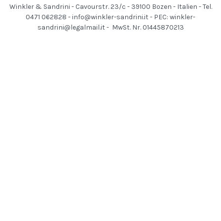
Winkler & Sandrini - Cavourstr. 23/c - 39100 Bozen - Italien - Tel.
0471 062828 -
info@winkler-sandrini.it
- PEC:
winkler-
sandrini@legalmail.it
- MwSt. Nr. 01445870213